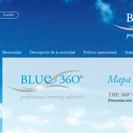
English
Bienvenido
Descripción de la actividad
Política operacional
Stak
Mapa d
THE 360º
Presentación